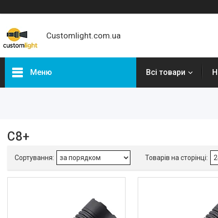
Customlight.com.ua
Меню
Всі товари
Н
Фільтри
Ціна
С8+
Категорії
Новинки
Налобні ліхтарі