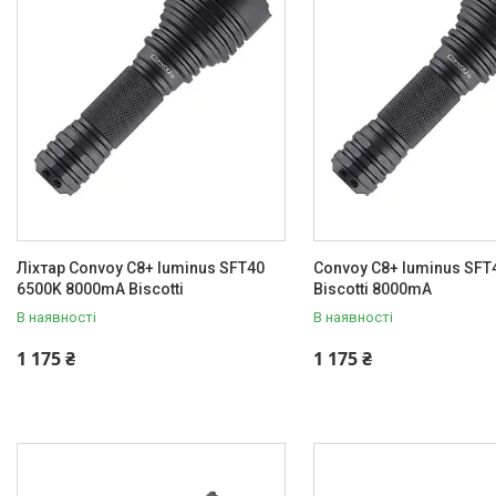
Ліхтарі Convoy
S2+
S3
S8
S6, S7
S9 mk
S15
S21A
S21B
Ліхтар Convoy C8+ luminus SFT40
Convoy C8+ luminus SFT
S21G
6500K 8000mA Biscotti
Biscotti 8000mA
S21E
В наявності
В наявності
S11
1 175 ₴
1 175 ₴
C8
С8+
M1
M2
S21D