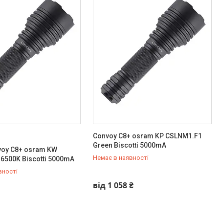
Convoy C8+ osram KP CSLNM1.F1
Green Biscotti 5000mA
voy C8+ osram KW
Немає в наявності
6500K Biscotti 5000mA
вності
009-15-15
+380 (96) 009-15-15
від 1 058 ₴