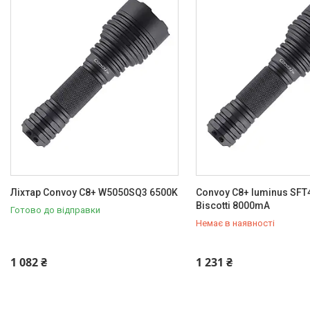
M21B
S16
M21A
M21H
M21F
M21E
M26D
M3-С
M21C
M21D
Ліхтар Convoy C8+ W5050SQ3 6500K
Convoy C8+ luminus SFT
M26C
Biscotti 8000mA
Готово до відправки
M21J
Немає в наявності
M21G
Convoy Z1
+380 (96) 009-15-15
1 082 ₴
1 231 ₴
L21B
L21A