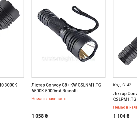
40 3000K
Ліхтар Convoy C8+ KW CSLNM1.TG
C142
6500K 5000mA Biscotti
Ліхтар Con
Немає в наявності
CSLPM1.TG 
Немає в ная
+380 (96) 009-15-15
+380 (96) 
1 058 ₴
1 104 ₴