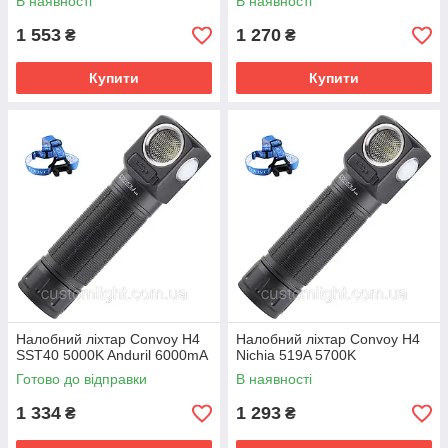
В наявності
В наявності
1 553
1 270
₴
₴
Купити
Купити
Налобний ліхтар Convoy H4
Налобний ліхтар Convoy H4
SST40 5000K Anduril 6000mA
Nichia 519A 5700K
Готово до відправки
В наявності
1 334
1 293
₴
₴