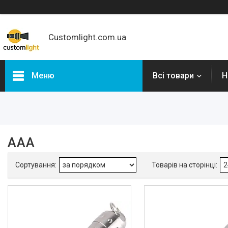
Customlight.com.ua
Меню
Всі товари
Н
Фільтри
Ціна
AAA
Категорії
Новинки
Налобні ліхтарі