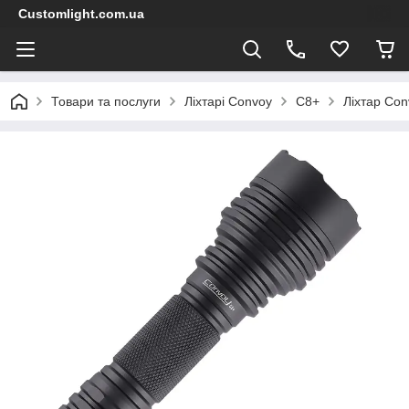
Customlight.com.ua
Товари та послуги
Ліхтарі Convoy
С8+
Ліхтар Co