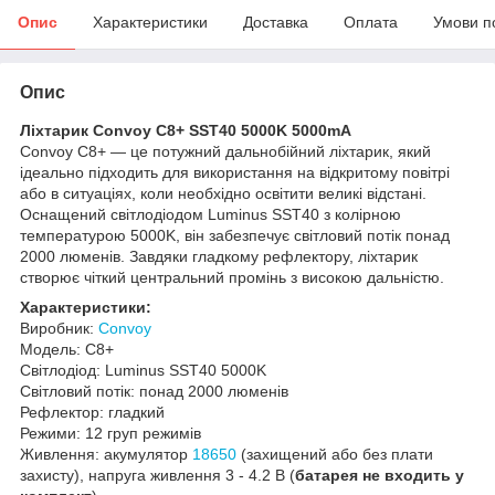
Опис
Характеристики
Доставка
Оплата
Умови п
Опис
Ліхтарик Convoy C8+ SST40 5000K 5000mA
Convoy C8+ — це потужний дальнобійний ліхтарик, який
ідеально підходить для використання на відкритому повітрі
або в ситуаціях, коли необхідно освітити великі відстані.
Оснащений світлодіодом Luminus SST40 з колірною
температурою 5000K, він забезпечує світловий потік понад
2000 люменів. Завдяки гладкому рефлектору, ліхтарик
створює чіткий центральний промінь з високою дальністю.
Характеристики:
Виробник:
Convoy
Модель: C8+
Світлодіод: Luminus SST40 5000K
Світловий потік: понад 2000 люменів
Рефлектор: гладкий
Режими: 12 груп режимів
Живлення: акумулятор
18650
(захищений або без плати
захисту), напруга живлення 3 - 4.2 В (
батарея не входить у