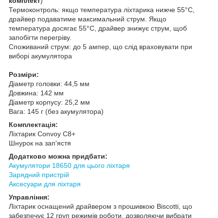
комплект
)
Термоконтроль: якщо температура ліхтарика нижче 55°C,
драйвер подаватиме максимальний струм. Якщо
температура досягає 55°C, драйвер знижує струм, щоб
запобігти перегріву.
Споживаний струм: до 5 ампер, що слід враховувати при
виборі акумулятора
Розміри:
Діаметр головки: 44,5 мм
Довжина: 142 мм
Діаметр корпусу: 25,2 мм
Вага: 145 г (без акумулятора)
Комплектація:
Ліхтарик Convoy C8+
Шнурок на зап'ястя
Додатково можна придбати:
Акумулятори 18650 для цього ліхтаря
Зарядний пристрій
Аксесуари для ліхтаря
Управління:
Ліхтарик оснащений драйвером з прошивкою Biscotti, що
забезпечує 12 груп режимів роботи, дозволяючи вибрати