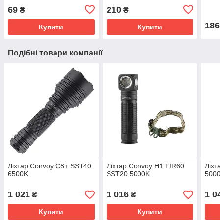
69
210
₴
₴
186
Купити
Купити
Подібні товари компанії
Ліхтар Convoy C8+ SST40
Ліхтар Convoy H1 TIR60
Ліхт
6500K
SST20 5000K
500
1 021
1 016
1 0
₴
₴
Купити
Купити