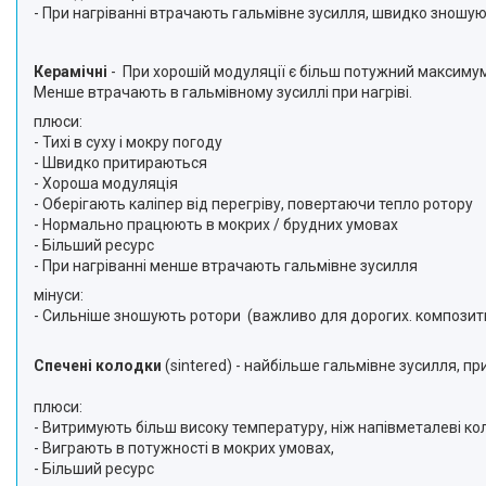
- При нагріванні втрачають гальмівне зусилля, швидко зношу
Керамічні
- При хорошій модуляції є більш потужний максимум
Менше втрачають в гальмівному зусиллі при нагріві.
плюси:
- Тихі в суху і мокру погоду
- Швидко притираються
- Хороша модуляція
- Оберігають каліпер від перегріву, повертаючи тепло ротору
- Нормально працюють в мокрих / брудних умовах
- Більший ресурс
- При нагріванні менше втрачають гальмівне зусилля
мінуси:
- Сильніше зношують ротори (важливо для дорогих. композитн
Спечені колодки
(sintered) - найбільше гальмівне зусилля, п
плюси:
- Витримують більш високу температуру, ніж напівметалеві ко
- Виграють в потужності в мокрих умовах,
- Більший ресурс