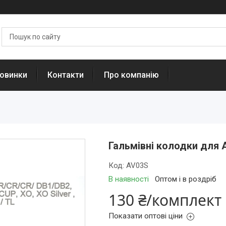
овинки
Контакти
Про компанію
Гальмівні колодки для A
Код:
AV03S
В наявності
Оптом і в роздріб
130 ₴/комплект
Показати оптові ціни