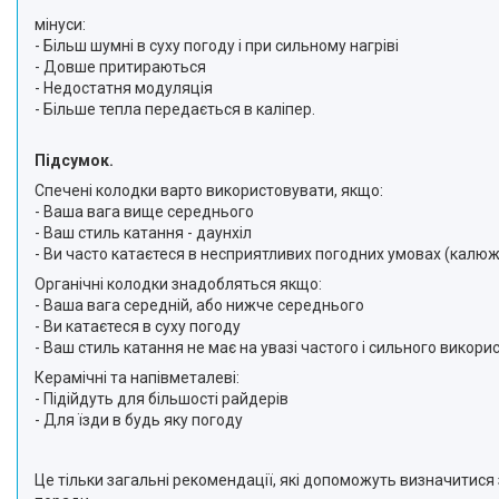
мінуси:
- Більш шумні в суху погоду і при сильному нагріві
- Довше притираються
- Недостатня модуляція
- Більше тепла передається в каліпер.
Підсумок.
Спечені колодки варто використовувати, якщо:
- Ваша вага вище середнього
- Ваш стиль катання - даунхіл
- Ви часто катаєтеся в несприятливих погодних умовах (калюжі, 
Органічні колодки знадобляться якщо:
- Ваша вага середній, або нижче середнього
- Ви катаєтеся в суху погоду
- Ваш стиль катання не має на увазі частого і сильного викор
Керамічні та напівметалеві:
- Підійдуть для більшості райдерів
- Для їзди в будь яку погоду
Це тільки загальні рекомендації, які допоможуть визначитися 