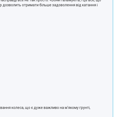
справді все не так просто. «Вони гальмують, і це все, що
ибір дозволить отримати більше задоволення від катання і
ання колеса, що є дуже важливо на м'якому грунті,