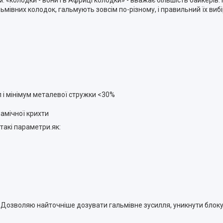
олодки - вони і в Африці колодки» - вважає більшість байкерів. На
гальмівних колодок, гальмують зовсім по-різному, і правильний їх в
л і мінімум металевої стружки <30%
амічної крихти
такі параметри.як:
Дозволяю найточніше дозувати гальмівне зусилля, уникнути блокув