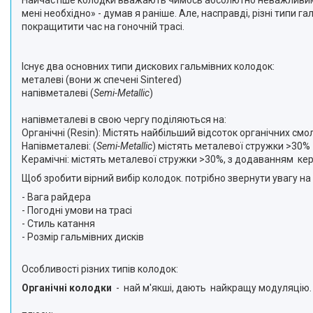
Найчастіше колодки вважають чимось абсолютно неважливим: «к
мені необхідно» - думав я раніше. Але, насправді, різні типи 
покращитити час на гоночній трасі.
Існує два основних типи дискових гальмівних колодок:
металеві (вони ж спечені Sintered)
напівметалеві (
Semi-Metallic
)
напівметалеві в свою чергу поділяються на:
Органічні (Resin): Містять найбільший відсоток органічних смо
Напівметалеві: (
Semi-Metallic
) містять металевої стружки >30%
Керамічні: містять металевої стружки >30%, з додаванням кер
Щоб зробити вірний вибір колодок. потрібно звернути увагу на 
- Вага райдера
- Погодні умови на трасі
- Стиль катання
- Розмір гальмівних дисків
Особливості різних типів колодок:
Органічні колодки
- най м'якші, дають найкращу модуляцію. 