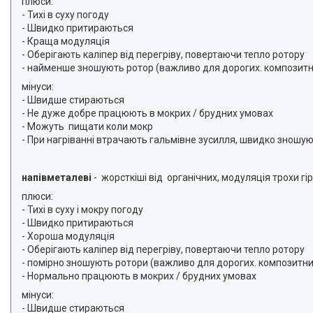
плюси:
- Тихі в суху погоду
- Швидко притираються
- Краща модуляція
- Оберігають каліпер від перегріву, повертаючи тепло ротору
- найменше зношують ротор (важливо для дорогих. композитн
мінуси:
- Швидше стираються
- Не дуже добре працюють в мокрих / брудних умовах
- Можуть пищати коли мокр
- При нагріванні втрачають гальмівне зусилля, швидко зношу
напівметалеві
- жорсткіші від органічних, модуляція трохи г
плюси:
- Тихі в суху і мокру погоду
- Швидко притираються
- Хороша модуляція
- Оберігають каліпер від перегріву, повертаючи тепло ротору
- помірно зношують ротори (важливо для дорогих. композитни
- Нормально працюють в мокрих / брудних умовах
мінуси:
- Швидше стираються