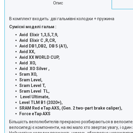
Опис
В комплект входить: дві гальмівні колодки + пружина
Сумісні моделі гальм :
Avid Elixir 1,3,5,7,9,
Avid Elixir C ,R,CR,
Avid DB1,DB2, DB 5 (A1),
Avid XX,
Avid XX WORLD CUP,
Avid XO,
Avid XO Silver ,
Sram XO,
Sram Level,
Sram Level T,
Sram Level TL,
Level Ultimate,
Level TLM B1 (2020+),
SRAM Red eTap AXS, (Gen. 2 two-part brake caliper),
Force eTap AXS
Більшість велолюбителів прекрасно розбираються в велосипеда
велосипеді є компоненти, на які мало хто звертає увагу, і один