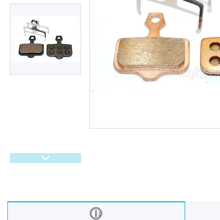
Інші ліхтарі
Компоненти для збірки
батарей
Акумулятори
Зарядні пристрої для
акумуляторів
Зарядні пристрої для батарей
Велозапчастини та
велоаксесуари
Запчастини до ліхтарів
Аксесуари до ліхтарів
Розпродаж
Відгуки