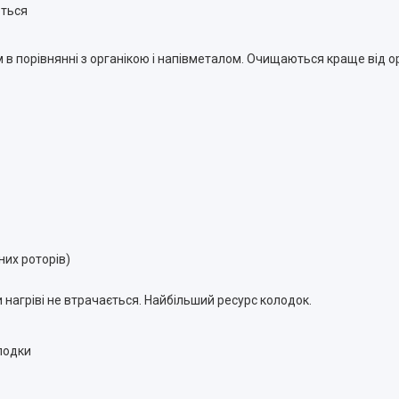
ються
 в порівнянні з органікою і напівметалом. Очищаються краще від ор
их роторів)
ри нагріві не втрачається. Найбільший ресурс колодок.
лодки