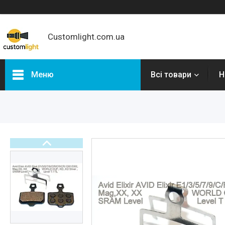
Customlight.com.ua
Меню
Всі товари
Н
Категорії
Новинки
Налобні ліхтарі
Ліхтарі Convoy
Ліхтарі Wurkkos
Ліхтарі Sofirn
Ліхтарі Skilhunt
Ліхтарі Lumintop
Велосвітло