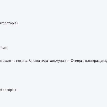
их роторів)
ються
ірша але не погана. Більша сила гальмування. Очищаються краще від
х роторів)