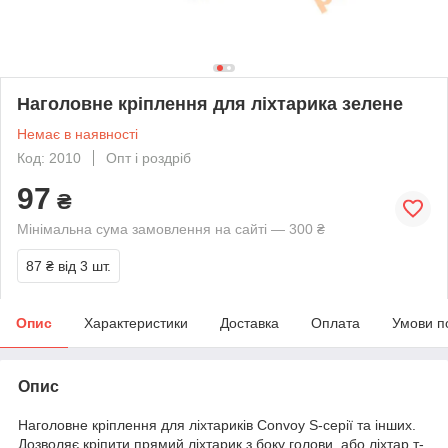
Наголовне кріплення для ліхтарика зелене
Немає в наявності
Код: 2010
Опт і роздріб
97
₴
Мінімальна сума замовлення на сайті — 300 ₴
87 ₴
від 3 шт.
Опис
Характеристики
Доставка
Оплата
Умови п
Опис
Наголовне кріплення для ліхтариків Convoy S-серії та інших.
Дозволяє кріпити прямий ліхтарик з боку голови, або ліхтар т-