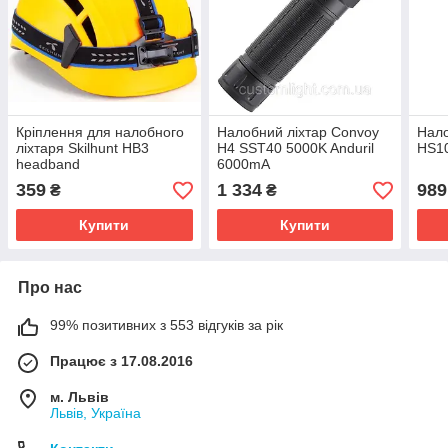
Кріплення для налобного
Налобний ліхтар Convoy
Нало
ліхтаря Skilhunt HB3
H4 SST40 5000K Anduril
HS1
headband
6000mA
359
1 334
989
₴
₴
Купити
Купити
Про нас
99% позитивних з 553 відгуків за рік
Працює з 17.08.2016
м. Львів
Львів, Україна