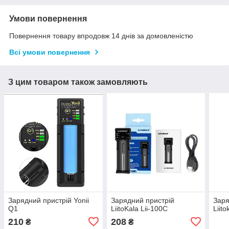
Умови повернення
Повернення товару впродовж 14 днів за домовленістю
Всі умови повернення
З цим товаром також замовляють
Зарядний пристрій Yonii
Зарядний пристрій
Заря
Q1
LiitoKala Lii-100C
Liito
210
208
₴
₴