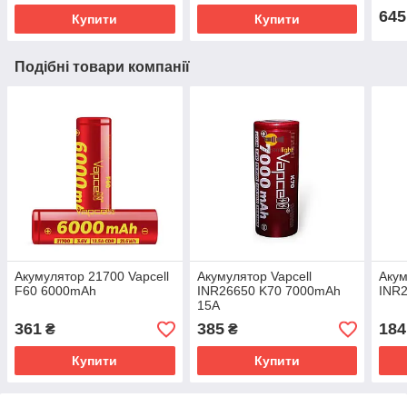
645
Купити
Купити
Подібні товари компанії
Акумулятор 21700 Vapcell
Акумулятор Vapcell
Аку
F60 6000mAh
INR26650 K70 7000mAh
INR
15A
361
385
184
₴
₴
Купити
Купити