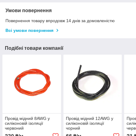
Умови повернення
Повернення товару впродовж 14 днів за домовленістю
Всі умови повернення
Подібні товари компанії
Провід мідний 8AWG у
Провід мідний 12AWG у
Пров
силіконовій ізоляції
силіконовій ізоляції
силі
червоний
чорний
чер
230
66
21