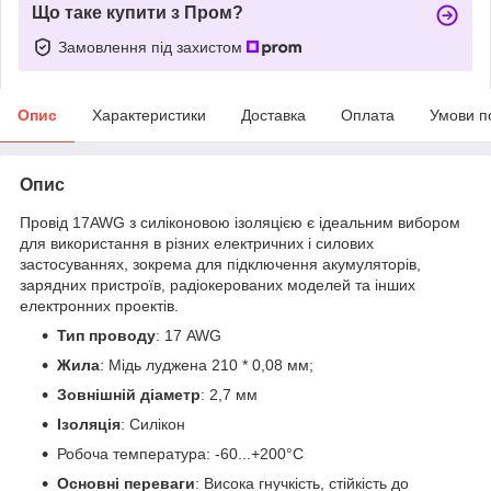
Що таке купити з Пром?
Замовлення під захистом
Опис
Характеристики
Доставка
Оплата
Умови п
Опис
Провід 17AWG з силіконовою ізоляцією є ідеальним вибором
для використання в різних електричних і силових
застосуваннях, зокрема для підключення акумуляторів,
зарядних пристроїв, радіокерованих моделей та інших
електронних проектів.
Тип проводу
: 17 AWG
Жила
: Мідь луджена 210 * 0,08 мм;
Зовнішній діаметр
: 2,7 мм
Ізоляція
: Силікон
Робоча температура: -60...+200°C
Основні переваги
: Висока гнучкість, стійкість до