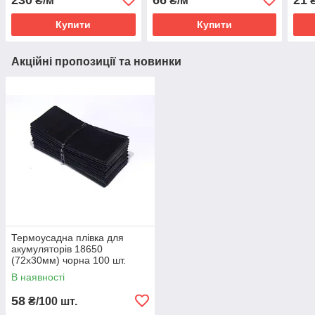
₴/м
₴/м
₴
Купити
Купити
Акційні пропозиції та новинки
Термоусадна плівка для
акумуляторів 18650
(72х30мм) чорна 100 шт.
В наявності
58
₴/100 шт.