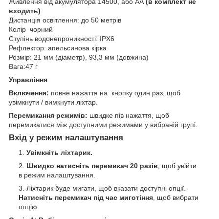
Живлення від акумулятора 14500, або АА
(в комплект не
входить)
Дистанція освітлення: до 50 метрів
Колір чорний
Ступінь водонепроникності: IPX6
Рефлектор: апельсинова кірка
Розмір: 21 мм (діаметр), 93,3 мм (довжина)
Вага:47 г
Управління
Включення:
повне нажаття на кнопку один раз, щоб
увімкнути / вимкнути ліхтар.
Перемикання режимів:
швидке пів нажаття, щоб
перемикатися між доступними режимами у вибраній групі.
Вхід у режим налаштування
Увімкніть ліхтарик.
Швидко натисніть перемикач 20 разів
, щоб увійти
в режим налаштування.
Ліхтарик буде мигати, щоб вказати доступні опції.
Натисніть перемикач під час миготіння
, щоб вибрати
опцію