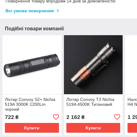
Повернення товару впродовж 14 днів за домовленістю
Всі умови повернення
Подібні товари компанії
Ліхтар Convoy S2+ Nichia
Ліхтар Convoy T3 Nichia
Нало
519A 3000K 1200Lm
519A 4500K Титановий
H4 N
чорний
722
2 162
1 2
₴
₴
Купити
Купити