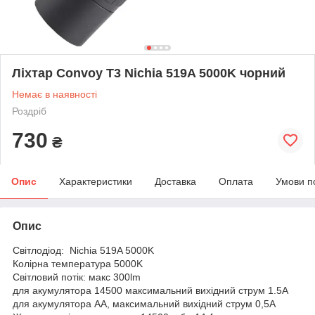
Ліхтар Convoy T3 Nichia 519A 5000K чорний
Немає в наявності
Роздріб
730
₴
Опис
Характеристики
Доставка
Оплата
Умови п
Опис
Світлодіод: Nichia 519A 5000K
Колірна температура 5000K
Світловий потік: макс 300lm
для акумулятора 14500 максимальний вихідний струм 1.5A
для акумулятора АА, максимальний вихідний струм 0,5А