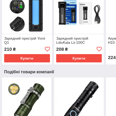
Зарядний пристрій Yonii
Зарядний пристрій
Акум
Q1
LiitoKala Lii-100C
H10
210
208
₴
₴
224
Купити
Купити
Подібні товари компанії