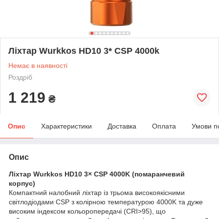
Ліхтар Wurkkos HD10 3* CSP 4000k
Немає в наявності
Роздріб
1 219
₴
Опис
Характеристики
Доставка
Оплата
Умови п
Опис
Ліхтар Wurkkos HD10 3× CSP 4000K (помаранчевий
корпус)
Компактний налобний ліхтар із трьома високоякісними
світлодіодами CSP з колірною температурою 4000K та дуже
високим індексом кольоропередачі (CRI>95), що