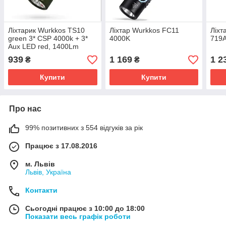
Ліхтарик Wurkkos TS10
Ліхтар Wurkkos FC11
Ліхт
green 3* CSP 4000k + 3*
4000K
719A
Aux LED red, 1400Lm
939
1 169
1 2
₴
₴
Купити
Купити
Про нас
99% позитивних з 554 відгуків за рік
Працює з 17.08.2016
м. Львів
Львів, Україна
Контакти
Сьогодні працює з 10:00 до 18:00
Показати весь графік роботи