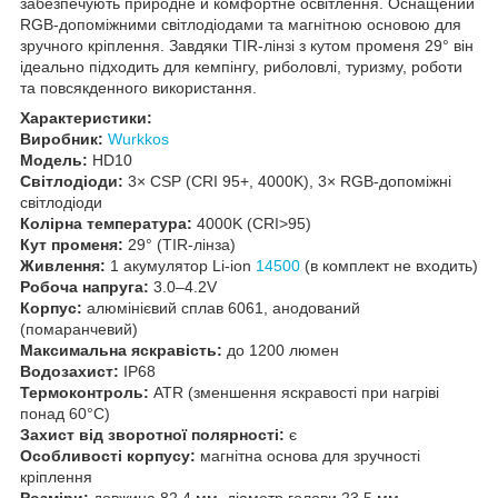
забезпечують природне й комфортне освітлення. Оснащений
RGB-допоміжними світлодіодами та магнітною основою для
зручного кріплення. Завдяки TIR-лінзі з кутом променя 29° він
ідеально підходить для кемпінгу, риболовлі, туризму, роботи
та повсякденного використання.
Характеристики:
Виробник:
Wurkkos
Модель:
HD10
Світлодіоди:
3× CSP (CRI 95+, 4000K), 3× RGB-допоміжні
світлодіоди
Колірна температура:
4000K (CRI>95)
Кут променя:
29° (TIR-лінза)
Живлення:
1 акумулятор Li-ion
14500
(в комплект не входить)
Робоча напруга:
3.0–4.2V
Корпус:
алюмінієвий сплав 6061, анодований
(помаранчевий)
Максимальна яскравість:
до 1200 люмен
Водозахист:
IP68
Термоконтроль:
ATR (зменшення яскравості при нагріві
понад 60°C)
Захист від зворотної полярності:
є
Особливості корпусу:
магнітна основа для зручності
кріплення
Розміри:
довжина 82,4 мм, діаметр голови 23,5 мм