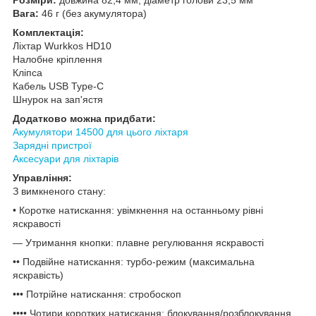
Вага:
46 г (без акумулятора)
Комплектація:
Ліхтар Wurkkos HD10
Налобне кріплення
Кліпса
Кабель USB Type-C
Шнурок на зап'ястя
Додатково можна придбати:
Акумулятори 14500 для цього ліхтаря
Зарядні пристрої
Аксесуари для ліхтарів
Управління:
З вимкненого стану:
• Коротке натискання: увімкнення на останньому рівні
яскравості
— Утримання кнопки: плавне регулювання яскравості
•• Подвійне натискання: турбо-режим (максимальна
яскравість)
••• Потрійне натискання: стробоскоп
•••• Чотири коротких натискання: блокування/розблокування