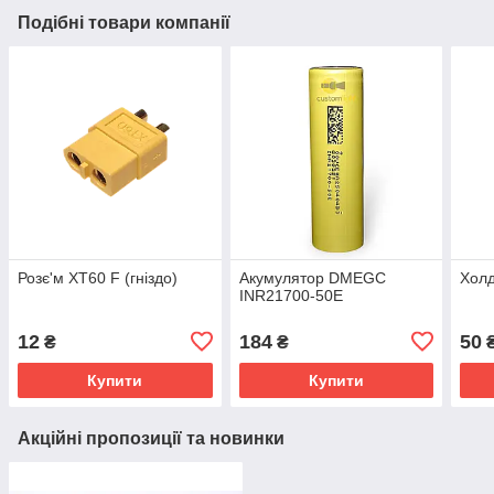
Подібні товари компанії
Розє'м XT60 F (гніздо)
Акумулятор DMEGC
Холд
INR21700-50E
12
184
50
₴
₴
Купити
Купити
Акційні пропозиції та новинки