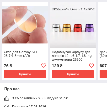
Скло для Convoy S11
Подовжувач корпусу для
Драй
28.7*1.8mm (AR)
ліхтарів L2, L6, L7, L8, під
(30м
акумулятори 26800
черворий
76
129
607
₴
₴
Купити
Купити
Про нас
99% позитивних з 552 відгуків за рік
Працює з 17.08.2016