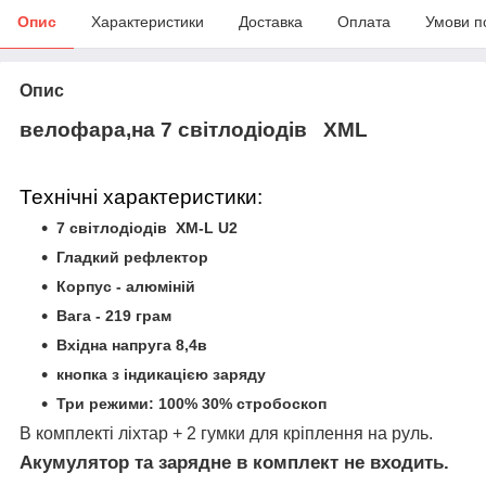
Опис
Характеристики
Доставка
Оплата
Умови п
Опис
велофара,на 7 світлодіодів XML
Технічні характеристики:
7 світлодіодів XM-L U2
Гладкий рефлектор
Корпус - алюміній
Вага - 219 грам
Вхідна напруга 8,4в
кнопка з індикацією заряду
Три режими: 100% 30% стробоскоп
В комплекті ліхтар + 2 гумки для кріплення на руль.
Акумулятор та зарядне в комплект не входить.