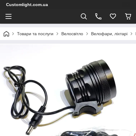
Customlight.com.ua
Товари та послуги
Велосвітло
Велофари, ліхтарі