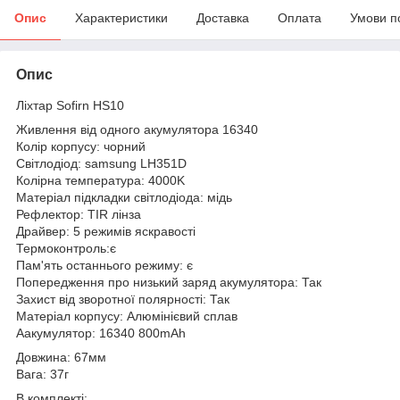
Опис
Характеристики
Доставка
Оплата
Умови п
Опис
Ліхтар Sofirn HS10
Живлення від одного акумулятора 16340
Колір корпусу: чорний
Світлодіод: samsung LH351D
Колірна температура: 4000K
Матеріал підкладки світлодіода: мідь
Рефлектор: TIR лінза
Драйвер: 5 режимів яскравості
Термоконтроль:є
Пам'ять останнього режиму: є
Попередження про низький заряд акумулятора: Так
Захист від зворотної полярності: Так
Матеріал корпусу: Алюмінієвий сплав
Аакумулятор: 16340 800mAh
Довжина: 67мм
Вага: 37г
В комплекті: