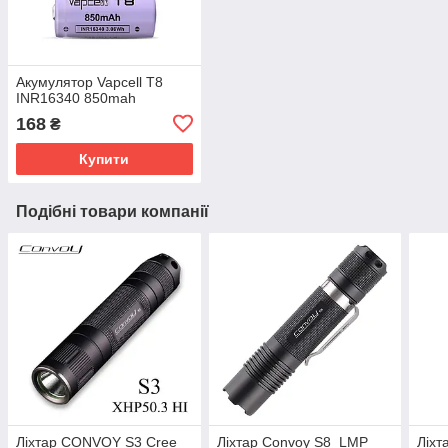
Акумулятор Vapcell T8
INR16340 850mah
168
₴
Купити
Подібні товари компанії
Ліхтар CONVOY S3 Cree
Ліхтар Convoy S8 LMP
Ліх