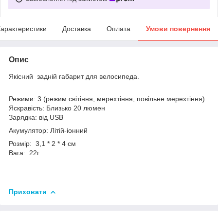
арактеристики
Доставка
Оплата
Умови повернення
Опис
Якісний задній габарит для велосипеда.
Режими: 3 (режим світіння, мерехтіння, повільне мерехтіння)
Яскравість: Близько 20 люмен
Зарядка: від USB
Акумулятор: Літій-іонний
Розмір: 3,1 * 2 * 4 см
Вага: 22г
Приховати