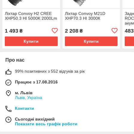
Ліхтар Convoy H2 CREE
Ліхтар Convoy M21D
Задн
XHP50.3 HI 5000K 2000Lm
XHP70.3 HI 3000К
ROC
акум
режи
1 493
2 208
483
₴
₴
Купити
Купити
Про нас
99% позитивних з 552 відгуків за рік
Працює з 17.08.2016
м. Львів
Львів, Україна
Контакти
Сьогодні вихідний
Показати весь графік роботи