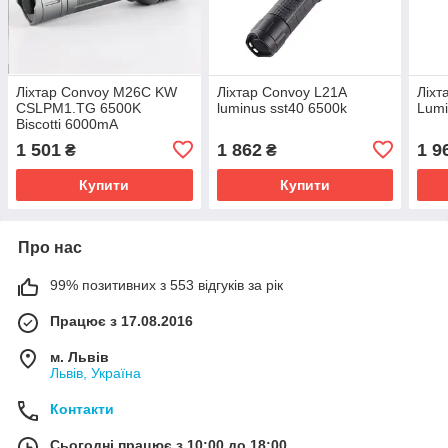
Ліхтар Convoy M26C KW
Ліхтар Convoy L21A
Ліхт
CSLPM1.TG 6500K
luminus sst40 6500k
Lumi
Biscotti 6000mА
1 501
1 862
1 9
₴
₴
Купити
Купити
Про нас
99% позитивних з 553 відгуків за рік
Працює з 17.08.2016
м. Львів
Львів, Україна
Контакти
Сьогодні працює з 10:00 до 18:00