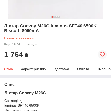
Ліхтар Convoy M26C luminus SFT40 6500K
Biscotti 8000mА
Немає в наявності
Код: 1674
Роздріб
1 764
₴
Опис
Характеристики
Доставка
Оплата
Умови п
Опис
Ліхтар Convoy M26C
Світлодіод:
luminus SFT40 6500K
Рефлектор: гладкий