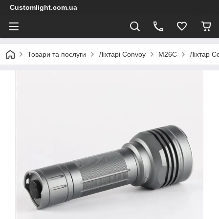
Customlight.com.ua
Товари та послуги
Ліхтарі Convoy
M26C
Ліхтар C