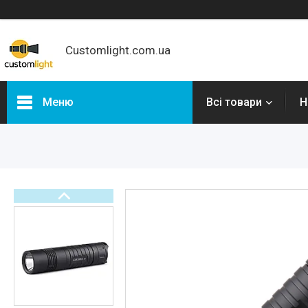
Customlight.com.ua
Меню
Всі товари
Н
Категорії
Новинки
Налобні ліхтарі
Ліхтарі Convoy
Ліхтарі Wurkkos
Ліхтарі Sofirn
Ліхтарі Skilhunt
Ліхтарі Lumintop
Велосвітло