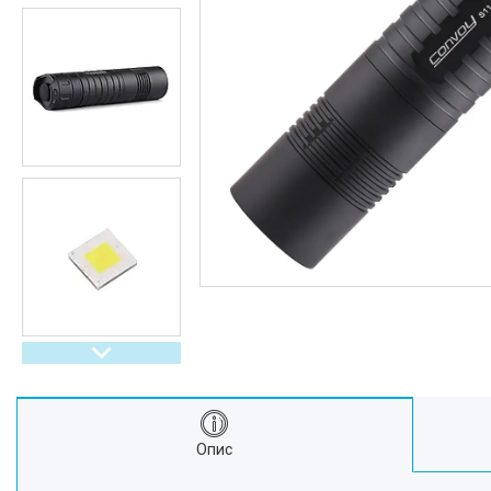
Інші ліхтарі
Компоненти для збірки
батарей
Акумулятори
Зарядні пристрої для
акумуляторів
Зарядні пристрої для батарей
Велозапчастини та
велоаксесуари
Запчастини до ліхтарів
Аксесуари до ліхтарів
Розпродаж
Відгуки
Опис