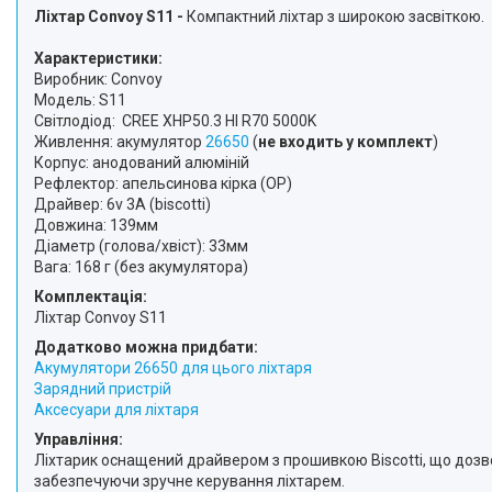
Ліхтар Convoy S11 -
Компактний ліхтар з широкою засвіткою.
Характеристики:
Виробник: Convoy
Модель: S11
Світлодіод: CREE XHP50.3 HI R70 5000K
Живлення: акумулятор
26650
(
не входить у комплект
)
Корпус: анодований алюміній
Рефлектор: апельсинова кірка (OP)
Драйвер: 6v 3A (biscotti)
Довжина: 139мм
Діаметр (голова/хвіст): 33мм
Вага: 168 г (без акумулятора)
Комплектація:
Ліхтар Convoy S11
Додатково можна придбати:
Акумулятори 26650 для цього ліхтаря
Зарядний пристрій
Аксесуари для ліхтаря
Управління:
Ліхтарик оснащений драйвером з прошивкою Biscotti, що дозв
забезпечуючи зручне керування ліхтарем.