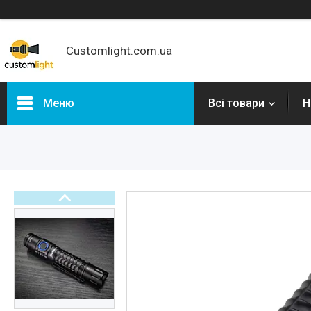
Customlight.com.ua
Меню
Всі товари
Н
Категорії
Новинки
Налобні ліхтарі
Ліхтарі Convoy
Ліхтарі Wurkkos
Ліхтарі Sofirn
Ліхтарі Skilhunt
Ліхтарі Lumintop
Велосвітло