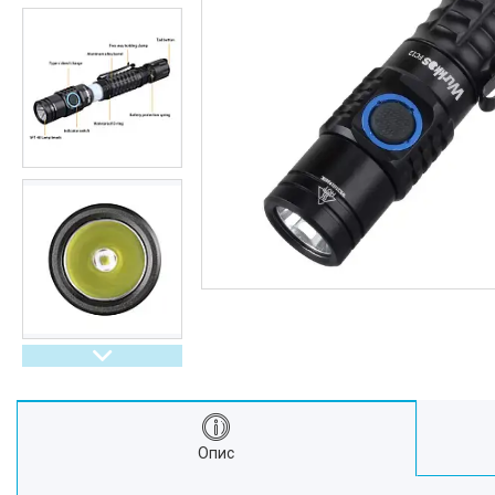
Інші ліхтарі
Компоненти для збірки
батарей
Акумулятори
Зарядні пристрої для
акумуляторів
Зарядні пристрої для батарей
Велозапчастини та
велоаксесуари
Запчастини до ліхтарів
Аксесуари до ліхтарів
Розпродаж
Відгуки
Опис