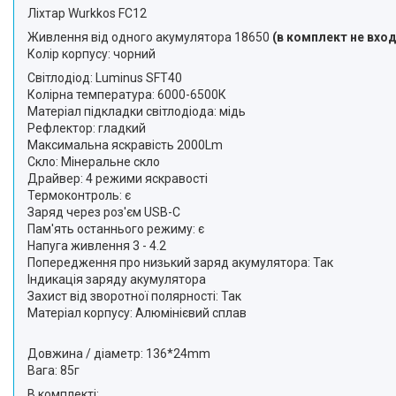
Ліхтар Wurkkos FC12
Живлення від одного акумулятора 18650
(в комплект не вхо
Колір корпусу: чорний
Світлодіод: Luminus SFT40
Колірна температура: 6000-6500К
Матеріал підкладки світлодіода: мідь
Рефлектор: гладкий
Максимальна яскравість 2000Lm
Скло: Мінеральне скло
Драйвер: 4 режими яскравості
Термоконтроль: є
Заряд через роз'єм USB-C
Пам'ять останнього режиму: є
Напуга живлення 3 - 4.2
Попередження про низький заряд акумулятора: Так
Індикація заряду акумулятора
Захист від зворотної полярності: Так
Матеріал корпусу: Алюмінієвий сплав
Довжина / діаметр: 136*24mm
Вага: 85г
В комплекті: