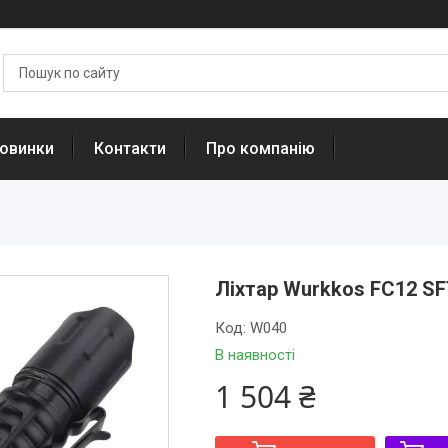
овинки
Контакти
Про компанію
Ліхтар Wurkkos FC12 S
Код:
W040
В наявності
1 504 ₴