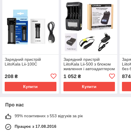
Зарядний пристрій
Зарядний пристрій
Заря
LiitoKala Lii-100C
LiitoKala Lii-500 з блоком
Liit
живлення і автоадаптером
без 
208
1 052
874
₴
₴
Купити
Купити
Про нас
99% позитивних з 553 відгуків за рік
Працює з 17.08.2016