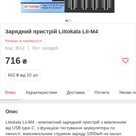
Зарядний пристрій Liitokala Lii-M4
Немає в наявності
Код: З012
Опт і роздріб
716
₴
662 ₴
від 10 шт.
Опис
Характеристики
Доставка
Оплата
Умови п
Опис
Liitokala Lii-M4 - компактний зарядний пристрій з живленням
від USB type-C, з функцією тестування акумулятора по
ємності, максимальним струмом заряду 1000мА на канал.