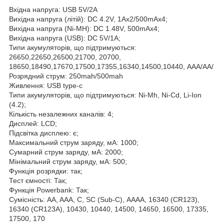
Вхідна напруга: USB 5V/2A
Вихідна напруга (літій): DC 4.2V, 1Aх2/500mAх4;
Вихідна напруга (Ni-MH): DC 1.48V, 500mAх4;
Вихідна напруга (USB): DC 5V/1A;
Типи акумуляторів, що підтримуються:
26650,22650,26500,21700, 20700,
18650,18490,17670,17500,17355,16340,14500,10440, AAA/AA/
Розрядний струм: 250mah/500mah
Живлення: USB type-c
Типи акумуляторів, що підтримуються: Ni-Mh, Ni-Cd, Li-Ion
(4.2);
Кількість незалежних каналів: 4;
Дисплей: LCD;
Підсвітка дисплею: є;
Максимальний струм заряду, мА: 1000;
Сумарний струм заряду, мА: 2000;
Мінімальний струм заряду, мА: 500;
Функція розрядки: так;
Тест ємності: Так;
Функція Powerbank: Так;
Сумісність: AA, AAA, C, SC (Sub-C), АААА, 16340 (CR123),
16340 (CR123A), 10430, 10440, 14500, 14650, 16500, 17335,
17500, 170