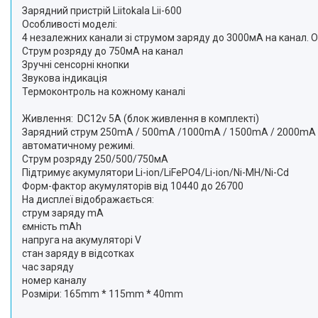
Зарядний пристрій Liitokala Lii-600
Особливості моделі:
4 незалежних канали зі струмом заряду до 3000мА на канал. 
Струм розряду до 750мА на канал
Зручні сенсорні кнопки
Звукова індикація
Термоконтроль на кожному каналі
Живлення: DC12v 5А (блок живлення в комплекті)
Зарядний струм 250mA / 500mA /1000mA / 1500mA / 2000mA /
автоматичному режимі.
Струм розряду 250/500/750мА
Підтримує акумулятори Li-ion/LiFePO4/Li-ion/Ni-MH/Ni-Cd
Форм-фактор акумуляторів від 10440 до 26700
На дисплеї відображається:
струм заряду mА
ємність mAh
напруга на акумуляторі V
стан заряду в відсотках
час заряду
номер каналу
Розміри: 165mm * 115mm * 40mm