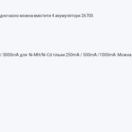
Одночасно можна вмістити 4 акумулятори 26700.
 3000mA для Ni-MH/Ni-Cd тільки 250mA / 500mA /1000mA. Можна 