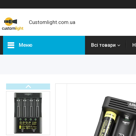
Customlight.com.ua
Меню
Всі товари
Н
Категорії
Новинки
Налобні ліхтарі
Ліхтарі Convoy
Ліхтарі Wurkkos
Ліхтарі Sofirn
Ліхтарі Skilhunt
Ліхтарі Lumintop
Велосвітло