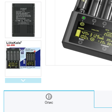
Інші ліхтарі
Компоненти для збірки
батарей
Акумулятори
Зарядні пристрої для
акумуляторів
Зарядні пристрої для батарей
Велозапчастини та
велоаксесуари
Запчастини до ліхтарів
Аксесуари до ліхтарів
Розпродаж
Відгуки
Опис