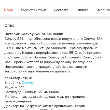
Опис
Характеристики
Доставка
Оплата
Умови п
Опис
Ліхтарик Convoy S21 SST40 5000K
Convoy S21 — це збільшена версія популярного Convoy S2+,
яка підтримує сучасний формат літій-іонних акумуляторів
21700, що мають ємність до 5000mAh. Термоконтроль не
дозволяє ліхтарику перегріватися вище 55°C, забезпечуючи
стабільну роботу. Промінь Convoy S21 схожий з Convoy S2+,
має широкий хотспот та виражену бокову засвітку, але
відрізняється значно кращою стабілізацією завдяки
використанню вдосконаленого драйвера.
Характеристики:
Виробник:
Convoy
Модель: S21
Світлодіод: Luminus SST40 5000K
Матеріал підкладки світлодіода: мідь для кращого
тепловідведення
Драйвер: на 12 груп режимів з прошивкою Biscotti,