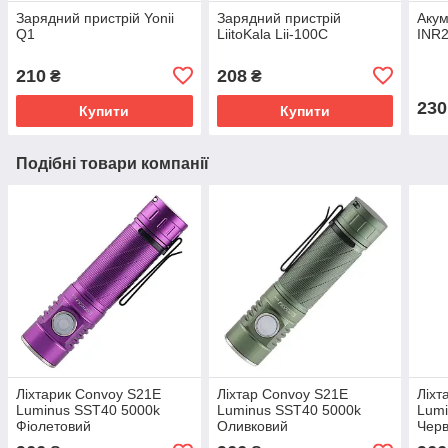
Зарядний пристрій Yonii
Зарядний пристрій
Аку
Q1
LiitoKala Lii-100C
INR
210
208
₴
₴
230
Купити
Купити
Подібні товари компанії
Ліхтарик Convoy S21E
Ліхтар Convoy S21E
Ліхт
Luminus SST40 5000k
Luminus SST40 5000k
Lumi
Фіолетовий
Оливковий
Чер