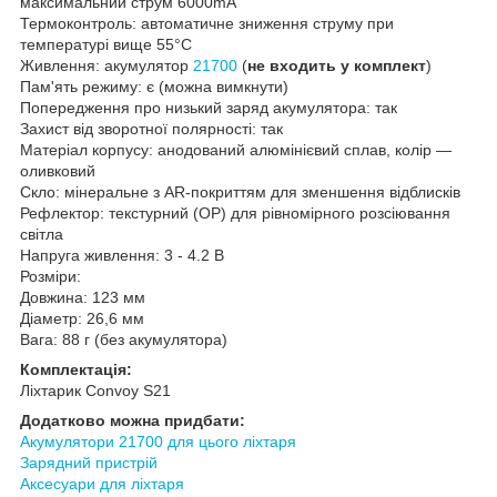
максимальний струм 6000mA
Термоконтроль: автоматичне зниження струму при
температурі вище 55°C
Живлення: акумулятор
21700
(
не входить у комплект
)
Пам'ять режиму: є (можна вимкнути)
Попередження про низький заряд акумулятора: так
Захист від зворотної полярності: так
Матеріал корпусу: анодований алюмінієвий сплав, колір —
оливковий
Скло: мінеральне з AR-покриттям для зменшення відблисків
Рефлектор: текстурний (OP) для рівномірного розсіювання
світла
Напруга живлення: 3 - 4.2 В
Розміри:
Довжина: 123 мм
Діаметр: 26,6 мм
Вага: 88 г (без акумулятора)
Комплектація:
Ліхтарик Convoy S21
Додатково можна придбати:
Акумулятори 21700 для цього ліхтаря
Зарядний пристрій
Аксесуари для ліхтаря