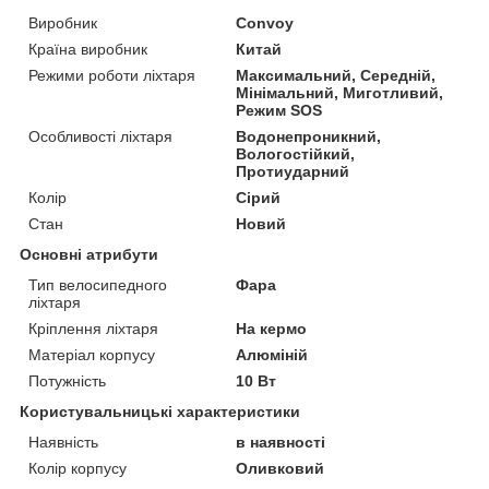
Виробник
Convoy
Країна виробник
Китай
Режими роботи ліхтаря
Максимальний, Середній,
Мінімальний, Миготливий,
Режим SOS
Особливості ліхтаря
Водонепроникний,
Вологостійкий,
Протиударний
Колір
Сірий
Стан
Новий
Основні атрибути
Тип велосипедного
Фара
ліхтаря
Кріплення ліхтаря
На кермо
Матеріал корпусу
Алюміній
Потужність
10 Вт
Користувальницькі характеристики
Наявність
в наявності
Колір корпусу
Оливковий