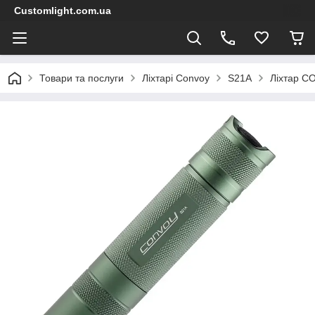
Customlight.com.ua
Товари та послуги
Ліхтарі Convoy
S21A
Ліхтар C