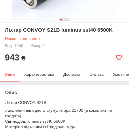
Ліхтар CONVOY S21B luminus sst40 6500K
Немає в наявності
Код: 1050
Роздріб
943
₴
Опис
Характеристики
Доставка
Оплата
Умови п
Опис
Ліхтар CONVOY S21B
Живлення від одного акумулятора 21700 (в комплект не
входить)
Світлодіод: luminus sst40 6500K
Матеріал підкладки світлодіода: мідь