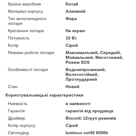
Країна виробник
Китай
Матеріал корпусу
Алюміній
Тип велосипедного
Фара
ліхтаря
Кріплення ліхтаря
На кермо
Потужність
10 Вт
Колір
Сірий
Режими роботи ліхтаря
Максимальний, Середній,
Мінімальний, Миготливий,
Режим SOS
Особливості ліхтаря
Водонепроникний,
Вологостійкий,
Протиударний
Стан
Новий
Користувальницькі характеристики
Наявність
в наявності
Гарантія
гарантія від продавця
Драйвер:
Biscotti 12груп режимів
Колір корпусу:
Сірий
Світлодіод
luminus sst40 6500k