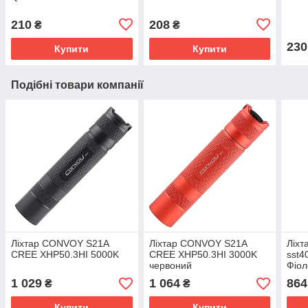
210
208
₴
₴
230
Купити
Купити
Подібні товари компанії
Ліхтар CONVOY S21A
Ліхтар CONVOY S21A
Ліхт
CREE XHP50.3HI 5000K
CREE XHP50.3HI 3000K
sst4
червоний
Фіол
1 029
1 064
864
₴
₴
Купити
Купити