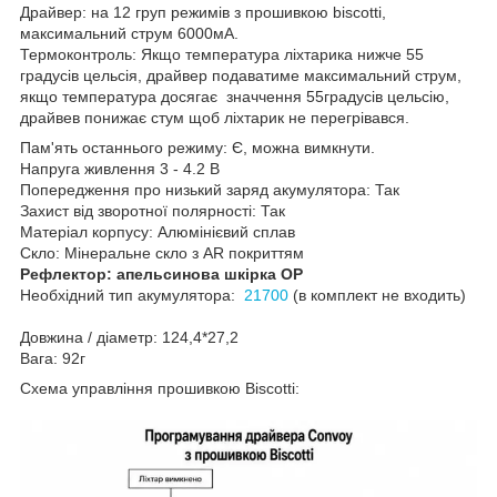
Драйвер: на 12 груп режимів з прошивкою biscotti,
максимальний струм 6000мА.
Термоконтроль: Якщо температура ліхтарика нижче 55
градусів цельсія, драйвер подаватиме максимальний струм,
якщо температура досягає значчення 55градусів цельсію,
драйвев понижає стум щоб ліхтарик не перегрівався.
Пам'ять останнього режиму: Є, можна вимкнути.
Напруга живлення 3 - 4.2 В
Попередження про низький заряд акумулятора: Так
Захист від зворотної полярності: Так
Матеріал корпусу: Алюмінієвий сплав
Скло: Мінеральне скло з AR покриттям
Рефлектор: апельсинова шкірка OP
Необхідний тип акумулятора:
21700
(в комплект не входить)
Довжина / діаметр: 124,4*27,2
Вага: 92г
Схема управління прошивкою Biscotti: