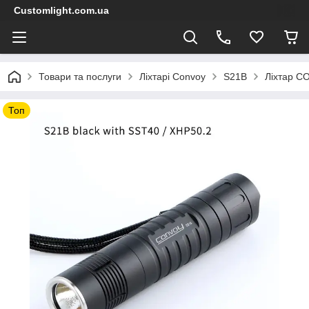
Customlight.com.ua
Товари та послуги
Ліхтарі Convoy
S21B
Ліхтар C
Топ