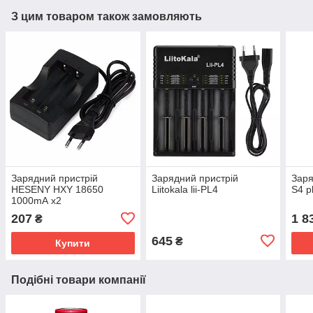
З цим товаром також замовляють
Зарядний пристрій
Зарядний пристрій
Заря
HESENY HXY 18650
Liitokala lii-PL4
S4 p
1000mА х2
207
1 8
₴
645
₴
Купити
Подібні товари компанії