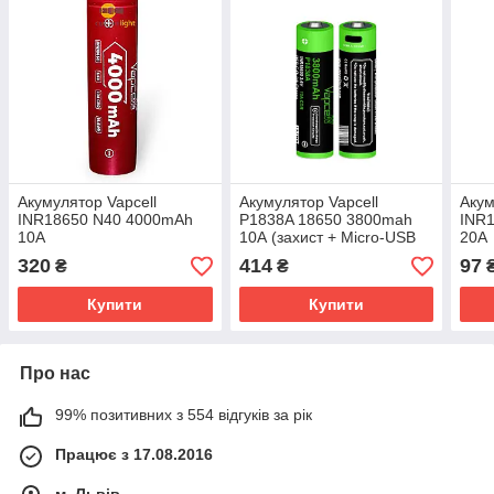
Акумулятор Vapcell
Акумулятор Vapcell
Аку
INR18650 N40 4000mAh
P1838A 18650 3800mah
INR
10A
10А (захист + Micro-USB
20A
зарядка)
320
414
97
₴
₴
Купити
Купити
Про нас
99% позитивних з 554 відгуків за рік
Працює з 17.08.2016