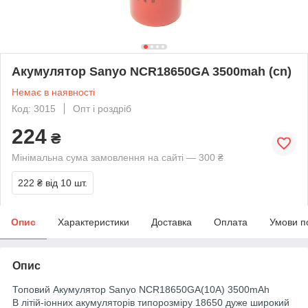
Акумулятор Sanyo NCR18650GA 3500mah (cn)
Немає в наявності
Код: 3015
Опт і роздріб
224
₴
Мінімальна сума замовлення на сайті — 300 ₴
222 ₴
від 10 шт.
Опис
Характеристики
Доставка
Оплата
Умови п
Опис
Топовий Акумулятор Sanyo NCR18650GA(10A) 3500mAh
В літій-іонних акумуляторів типорозміру 18650 дуже широкий