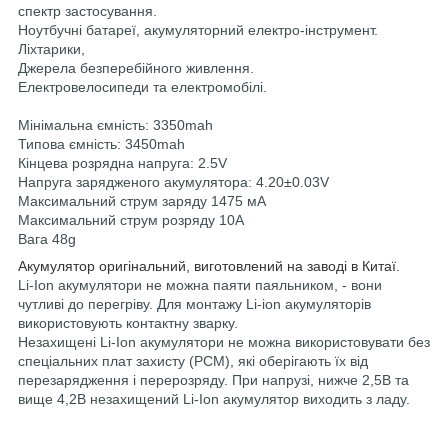
спектр застосування.
Ноутбучні батареї, акумуляторний електро-інструмент.
Ліхтарики,
Джерела безперебійного живлення.
Електровелосипеди та електромобілі.
Мінімальна ємність: 3350mah
Типова ємність: 3450mah
Кінцева розрядна напруга: 2.5V
Напруга зарядженого акумулятора: 4.20±0.03V
Максимальний струм заряду 1475 мА
Максимальний струм розряду 10A
Вага 48g
Акумулятор оригінальний, виготовлений на заводі в Китаї.
Li-Ion акумулятори не можна паяти паяльником, - вони
чутливі до перегріву. Для монтажу Li-ion акумуляторів
використовують контактну зварку.
Незахищені Li-Ion акумулятори не можна використовувати без
спеціальних плат захисту (PCM), які оберігають їх від
перезарядження і перерозряду. При напрузі, нижче 2,5В та
вище 4,2В незахищений Li-Ion акумулятор виходить з ладу.