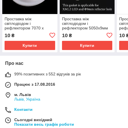
Проставка між
Проставка між
Прос
світлодіодом і
світлодіодом і
світ
рефлектором 7070 х
рефлектором 5050х9мм
реф
10мм
10
10
10
₴
₴
Купити
Купити
Про нас
99% позитивних з 552 відгуків за рік
Працює з 17.08.2016
м. Львів
Львів, Україна
Контакти
Сьогодні вихідний
Показати весь графік роботи