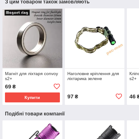
З цим товаром також замовляють
Магніт для ліхтаря convoy
Наголовне кріплення для
Кліп
s2+
ліхтарика зелене
s2+
69
₴
97
46
₴
Купити
Подібні товари компанії