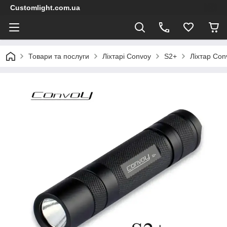
Customlight.com.ua
Товари та послуги
Ліхтарі Convoy
S2+
Ліхтар Co