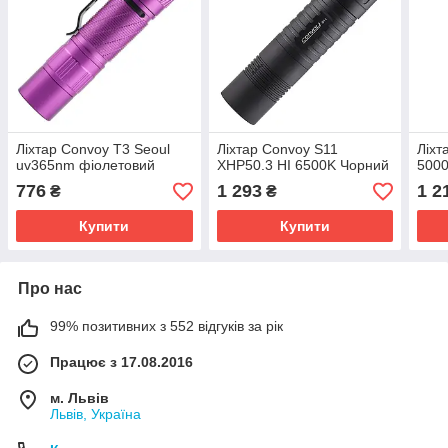
Ліхтар Convoy T3 Seoul
Ліхтар Convoy S11
Ліхт
uv365nm фіолетовий
XHP50.3 HI 6500K Чорний
500
776
1 293
1 2
₴
₴
Купити
Купити
Про нас
99% позитивних з 552 відгуків за рік
Працює з 17.08.2016
м. Львів
Львів, Україна