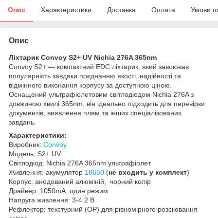
Опис
Характеристики
Доставка
Оплата
Умови п
Опис
Ліхтарик Convoy S2+ UV Nichia 276A 365nm
Convoy S2+ — компактний EDC ліхтарик, який завоював
популярність завдяки поєднанню якості, надійності та
відмінного виконання корпусу за доступною ціною.
Оснащений ультрафіолетовим світлодіодом Nichia 276A з
довжиною хвилі 365nm, він ідеально підходить для перевірки
документів, виявлення плям та інших спеціалізованих
завдань.
Характеристики:
Виробник:
Convoy
Модель: S2+ UV
Світлодіод: Nichia 276A 365nm ультрафіолет
Живлення: акумулятор
18650
(
не входить у комплект
)
Корпус: анодований алюміній, чорний колір
Драйвер: 1050mA, один режим
Напруга живлення: 3-4.2 В
Рефлектор: текстурний (OP) для рівномірного розсіювання